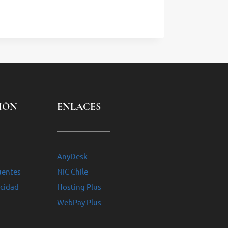
IÓN
ENLACES
AnyDesk
uentes
NIC Chile
acidad
Hosting Plus
WebPay Plus