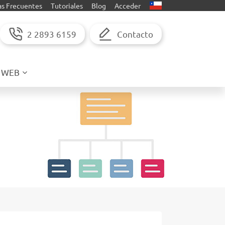
as Frecuentes
Tutoriales
Blog
Acceder
2 2893 6159
Contacto
S WEB