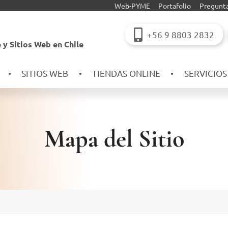
Web-PYME
Portafolio
Pregunt
+56 9 8803 2832
 y Sitios Web en Chile
•
SITIOS WEB
•
TIENDAS ONLINE
•
SERVICIO
Mapa del Sitio