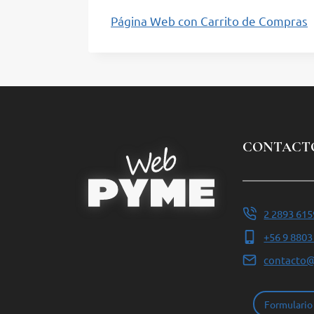
Página Web con Carrito de Compras
CONTACT
2 2893 615
+56 9 8803
contacto
Formulario