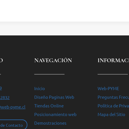
O
NAVEGACIÓN
INFORMAC
9
Inicio
Web-PYME
Diseño Paginas Web
Preguntas Frec
 2832
Tiendas Online
Política de Priv
@web-pyme.cl
Posicionamiento web
Mapa del Sitio
Demostraciones
 de Contacto